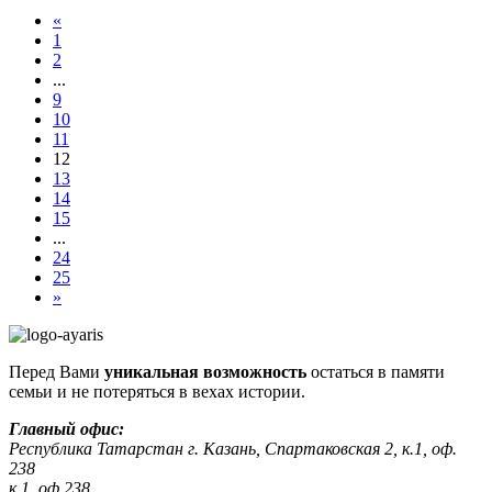
«
1
2
...
9
10
11
12
13
14
15
...
24
25
»
Перед Вами
уникальная возможность
остаться в памяти
семьи и не потеряться в вехах истории.
Главный офис:
Республика Татарстан г. Казань, Спартаковская 2, к.1, оф.
238
к.1, оф.238