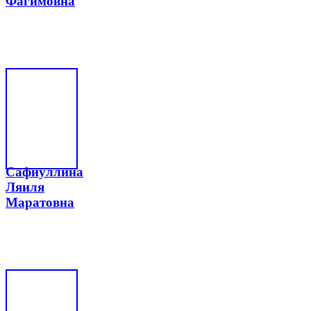
Фагимовна
Сафиуллина
Ляиля
Маратовна