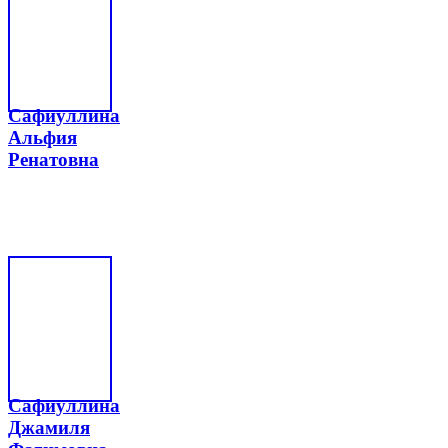
Сафиуллина
Альфия
Ренатовна
Сафиуллина
Джамиля