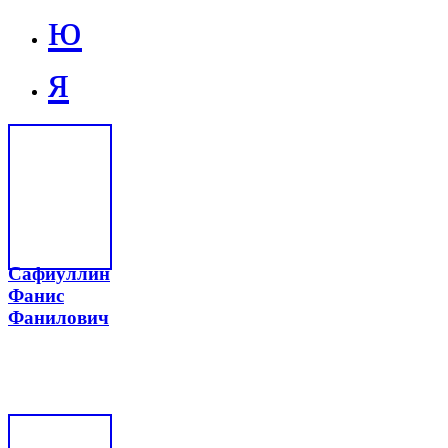
ю
я
Сафиуллин
Фанис
Фанилович