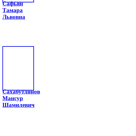
Сафьян
Тамара
Львовна
Сахабутдинов
Мансур
Шамилевич