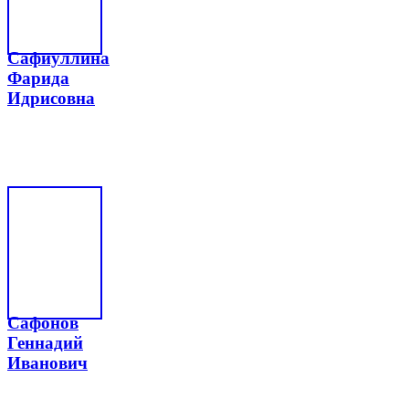
Сафиуллина
Фарида
Идрисовна
Сафонов
Геннадий
Иванович