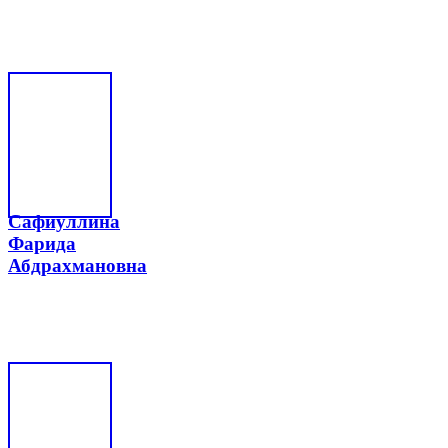
Сафиуллина
Фарида
Абдрахмановна